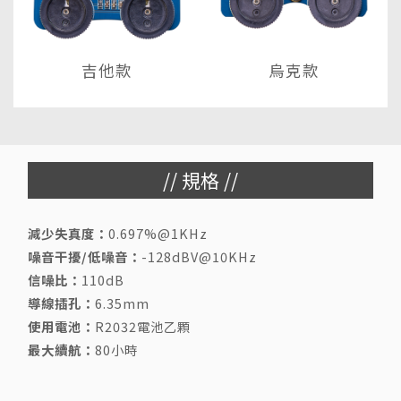
吉他款
烏克款
// 規格 //
減少失真度：
0.697%@1KHz
噪音干擾/低噪音：
-128dBV@10KHz
信噪比：
110dB
導線插孔：
6.35mm
使用電池：
R2032電池乙顆
最大續航：
80小時