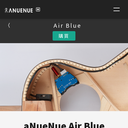
Air Blue
Air Blue
購買
購買
aNueNue Air Blue