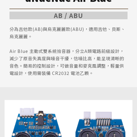
AB / ABU
分為吉他款(AB)與烏克麗麗款(ABU)，適用吉他、貝斯、
烏克麗麗。
Air Blue 主動式雙系統拾音器，分立A類電路前級設計，
減少了原音失真度與噪音干擾，信噪比高，能呈現清晰的
音色。簡易的控制設計，可做音量和麥克風調整，輕量供
電設計，使用需裝備 CR2032 電池乙顆。