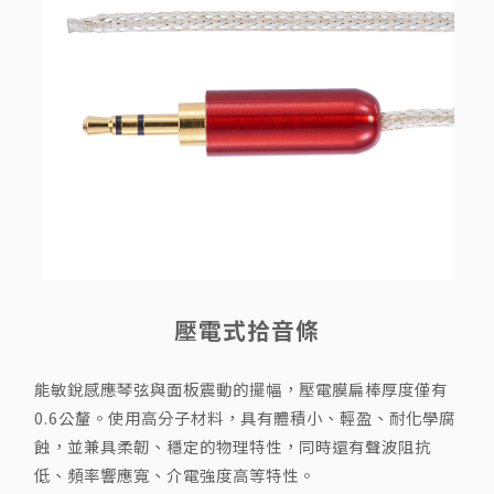
壓電式拾音條
能敏銳感應琴弦與面板震動的擺幅，壓電膜扁棒厚度僅有
0.6公釐。使用高分子材料，具有體積小、輕盈、耐化學腐
蝕，並兼具柔韌、穩定的物理特性，同時還有聲波阻抗
低、頻率響應寬、介電強度高等特性。