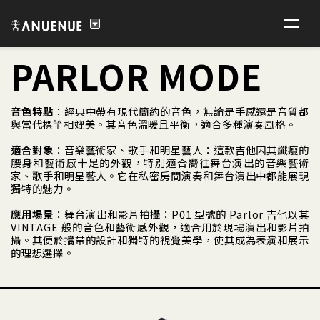
PARLOR MODE
音色特點
：經典中帶有現代簡約的音色，無論是手感還是音質都
與當代標竿相媲美。其音色溫暖且平衡，適合多種演奏風格。
適合對象
：音樂藝術家、歌手和明星藝人：這款吉他因其纖瘦的
腰身和藝術感十足的外觀，特別適合嚮往舞台演出的音樂藝術
家、歌手和明星藝人。它在私密房間演奏和舞台演出中都能展現
獨特的魅力。
應用場景
：舞台演出和影片拍攝：P01 型號的 Parlor 吉他以其
VINTAGE 般的音色和藝術感外觀，適合用於現場演出和影片拍
攝。其便於攜帶的設計和獨特的視覺美學，使其成為表演和展示
的理想選擇。