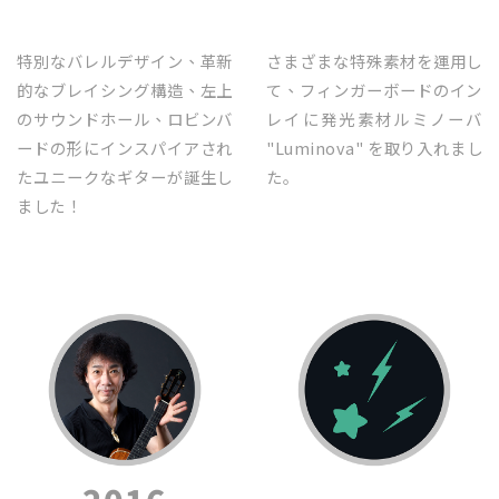
特別なバレルデザイン、革新
さまざまな特殊素材を運用し
的なブレイシング構造、左上
て、フィンガーボードのイン
のサウンドホール、ロビンバ
レイに発光素材ルミノーバ
ードの形にインスパイアされ
"Luminova" を取り入れまし
たユニークなギターが誕生し
た｡
ました！