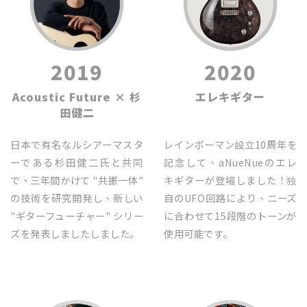
2019
2020
Acoustic Future × 杉
エレキギター
田健二
日本で有名なルシアーマスタ
レインボーマン設立10周年を
ーである杉田健二氏と共同
記念して、aNueNueのエレ
で、三年間かけて "共振一体"
キギターが登場しました！独
の技術を研究開発し、新しい
自のUFO回路により、ニーズ
"ギターフューチャー" シリー
に合わせて15段階のトーンが
ズを発表しましたしました｡
使用可能です｡