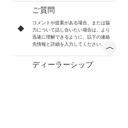
ご質問
コメントや提案がある場合、または協
力について話し合いたい場合は、より
迅速に理解できるように、以下の連絡
先情報と詳細を入力してください。
ディーラーシップ
aNueNue認定ディストリビューショ
ンに参加する場合は、記入して送信し
た後、「実店舗を所有する」、「教育
スタジオを所有する」、「モールオン
ラインストアを所有する」のいずれか
に記入する必要があります。 、
aNueNueの担当部門からご連絡いた
します。