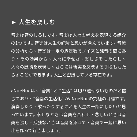
► 人生を楽しむ
音楽は音のしるしです｡ 音楽は人々の考えを表現する媒介
の1つです｡ 音楽は人生の経験と想いが含んでいます｡ 音波
の分析から、音楽は一定の周波数でノイズと純音の間にあ
り、その効果から、人々に幸せさ、楽しさをもたらし、
人々の感情を表現し、さらには現実を反映する手段ももた
らすことができます｡ 人生と密接している存在です｡
aNueNueは、"音楽" と "生活" は切り離せないものだと信
じており、"音楽の生活化" がaNueNueの究極の目標です｡
演奏したり、歌ったりすることを人生の一部にしたいと思
っています｡ 幸せなときは音楽を合わせ、悲しいときは音
楽を流し、孤独なときは音楽を添えて、音楽で一緒に思い
出を作って行きましょう｡