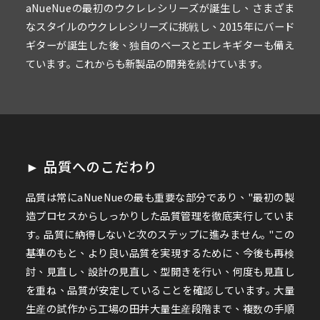
aNueNueの最初のウクレレシリーズが誕生し、さまざま
なスタイルのウクレレシリーズに挑戦し、2015年にバード
ギターが誕生した後、独自のベースとエレキギターも備え
ています｡ これからも新製品の開発を続けています｡
► 品質へのこだわり
品質は常にaNueNueの最も重要な部分であり、"最初の製
造プロセスからしっかりした品質管理を徹底実行していま
す｡ 品質に納得しないと次のステップに進みません｡ "この
基準のもと、より良い品質を実現するために、今後も再検
討、見直し、設計の見直し、型開きを行い、何度も見直し
を重ね、品質が安定していることを確認しています｡ 大量
生産の試作から工場の田井大量生産段階まで、複数の手順