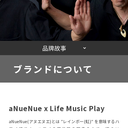
ブランドについて
aNueNue x Life Music Play
aNueNue(アヌエヌエ)とは "レインボー(虹)" を意味するハ