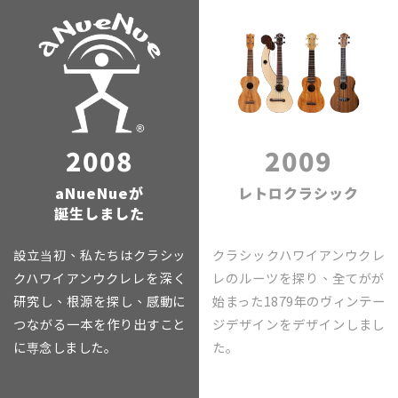
2008
2009
aNueNueが
レトロクラシック
誕生しました
設立当初、私たちはクラシッ
クラシックハワイアンウクレ
クハワイアンウクレレを深く
レのルーツを探り、全てがが
研究し、根源を探し、感動に
始まった1879年のヴィンテー
つながる一本を作り出すこと
ジデザインをデザインしまし
に専念しました｡
た｡