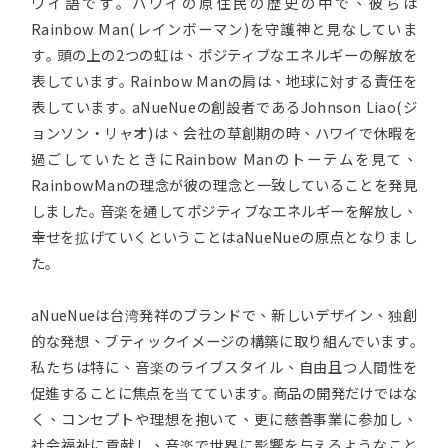
ワイ語です｡ ハワイの原住民の歴史の中で、彼らは
Rainbow Man(レインボーマン)を守護神と見なしていま
す｡ 頭の上の2つの虹は、ポジティブなエネルギーの解放を
表しています｡ Rainbow Manの肩は、地球に対する責任を
表しています｡ aNueNueの創設者であるJohnson Liao(ジ
ョンソン・リャオ)は、会社の草創期の時、ハワイで休暇を
過ごしていたときにRainbow Manのトーテムを見て、
RainbowManの理念が彼の理念と一致していることを発見
しました｡ 音楽を通してポジティブなエネルギーを解放し、
幸せを拡げていくということはaNueNueの原点となりまし
た｡
aNueNueは台湾発祥のブランドで、新しいデザイン、独創
的な発想、ブティックイメージの構築に取り組んでいます｡
私たちは特に、音楽のライブスタイル、自由且つ人間性を
促進することに焦点を当てています｡ 商品の開発だけではな
く、コンセプトや理想を抱いて、更に慈善事業に参加し、
社会福祉に貢献し、音楽で世界に影響を与えるようなこと