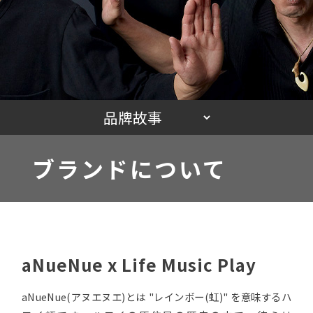
ブランドについて
aNueNue x Life Music Play
aNueNue(アヌエヌエ)とは "レインボー(虹)" を意味するハ