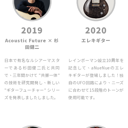
2019
2020
Acoustic Future × 杉
エレキギター
田健二
日本で有名なルシアーマスタ
レインボーマン設立10周年を
ーである杉田健二氏と共同
記念して、aNueNueのエレ
で、三年間かけて "共振一体"
キギターが登場しました！独
の技術を研究開発し、新しい
自のUFO回路により、ニーズ
"ギターフューチャー" シリー
に合わせて15段階のトーンが
ズを発表しましたしました｡
使用可能です｡