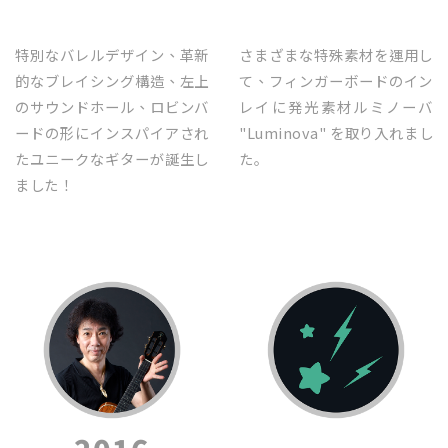
特別なバレルデザイン、革新
さまざまな特殊素材を運用し
的なブレイシング構造、左上
て、フィンガーボードのイン
のサウンドホール、ロビンバ
レイに発光素材ルミノーバ
ードの形にインスパイアされ
"Luminova" を取り入れまし
たユニークなギターが誕生し
た｡
ました！