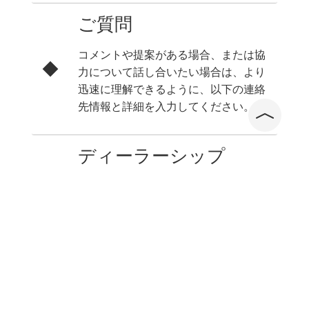
ご質問
コメントや提案がある場合、または協
力について話し合いたい場合は、より
迅速に理解できるように、以下の連絡
先情報と詳細を入力してください。
ディーラーシップ
aNueNue認定ディストリビューショ
ンに参加する場合は、記入して送信し
た後、「実店舗を所有する」、「教育
スタジオを所有する」、「モールオン
ラインストアを所有する」のいずれか
に記入する必要があります。 、
aNueNueの担当部門からご連絡いた
します。