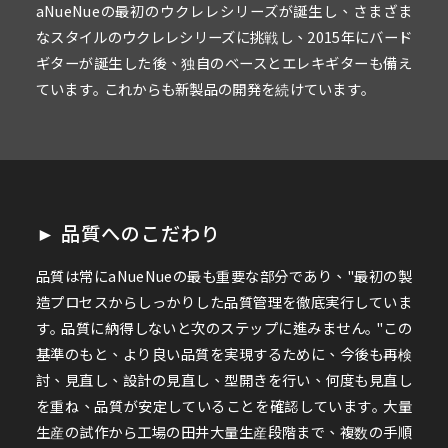
aNueNueの最初のウクレレシリーズが誕生し、さまざま
なスタイルのウクレレシリーズに挑戦し、2015年にバード
ギターが誕生した後、独自のベースとエレキギターも備え
ています｡ これからも新製品の開発を続けています｡
► 品質へのこだわり
品質は常にaNueNueの最も重要な部分であり、"最初の製
造プロセスからしっかりした品質管理を徹底実行していま
す｡ 品質に納得しないと次のステップに進みません｡ "この
基準のもと、より良い品質を実現するために、今後も再検
討、見直し、設計の見直し、型開きを行い、何度も見直し
を重ね、品質が安定していることを確認しています｡ 大量
生産の試作から工場の田井大量生産段階まで、複数の手順