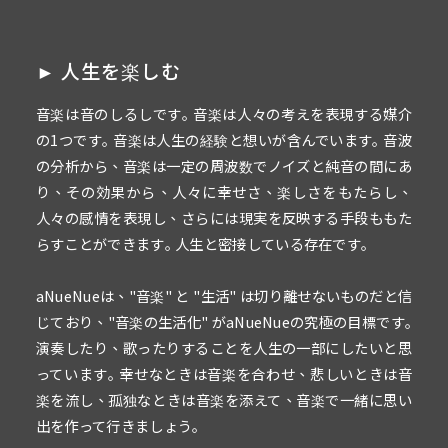
► 人生を楽しむ
音楽は音のしるしです｡ 音楽は人々の考えを表現する媒介
の1つです｡ 音楽は人生の経験と想いが含んでいます｡ 音波
の分析から、音楽は一定の周波数でノイズと純音の間にあ
り、その効果から、人々に幸せさ、楽しさをもたらし、
人々の感情を表現し、さらには現実を反映する手段ももた
らすことができます｡ 人生と密接している存在です｡
aNueNueは、"音楽" と "生活" は切り離せないものだと信
じており、"音楽の生活化" がaNueNueの究極の目標です｡
演奏したり、歌ったりすることを人生の一部にしたいと思
っています｡ 幸せなときは音楽を合わせ、悲しいときは音
楽を流し、孤独なときは音楽を添えて、音楽で一緒に思い
出を作って行きましょう｡