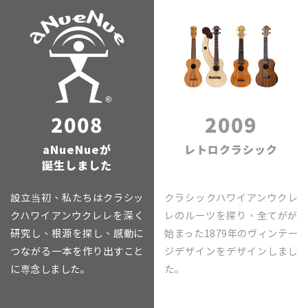
2008
2009
aNueNueが
レトロクラシック
誕生しました
設立当初、私たちはクラシッ
クラシックハワイアンウクレ
クハワイアンウクレレを深く
レのルーツを探り、全てがが
研究し、根源を探し、感動に
始まった1879年のヴィンテー
つながる一本を作り出すこと
ジデザインをデザインしまし
に専念しました｡
た｡