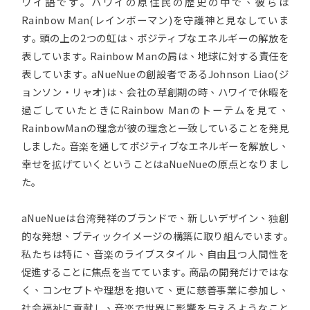
ワイ語です｡ ハワイの原住民の歴史の中で、彼らは
Rainbow Man(レインボーマン)を守護神と見なしていま
す｡ 頭の上の2つの虹は、ポジティブなエネルギーの解放を
表しています｡ Rainbow Manの肩は、地球に対する責任を
表しています｡ aNueNueの創設者であるJohnson Liao(ジ
ョンソン・リャオ)は、会社の草創期の時、ハワイで休暇を
過ごしていたときにRainbow Manのトーテムを見て、
RainbowManの理念が彼の理念と一致していることを発見
しました｡ 音楽を通してポジティブなエネルギーを解放し、
幸せを拡げていくということはaNueNueの原点となりまし
た｡
aNueNueは台湾発祥のブランドで、新しいデザイン、独創
的な発想、ブティックイメージの構築に取り組んでいます｡
私たちは特に、音楽のライブスタイル、自由且つ人間性を
促進することに焦点を当てています｡ 商品の開発だけではな
く、コンセプトや理想を抱いて、更に慈善事業に参加し、
社会福祉に貢献し、音楽で世界に影響を与えるようなこと