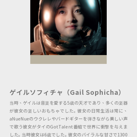
ゲイルソフィチャ（Gail Sophicha）
当時、ゲイルは音楽を愛する5歳の天才であり、多くの楽器
が彼女の楽しいおもちゃでした｡ 彼女の日常生活は常に、
aNueNueのウクレレやバードギターを弾きながら美しい声
で歌う彼女がタイのGotTalent番組で世界に衝撃を与えま
した｡ 当時彼女は6歳でした｡ 彼女のバイラルな甘さで1300