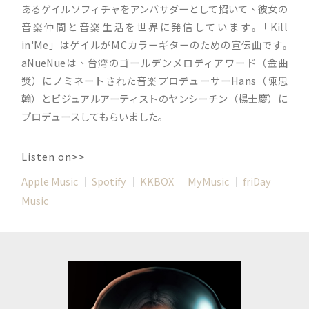
あるゲイルソフィチャをアンバサダーとして招いて、彼女の
音楽仲間と音楽生活を世界に発信しています｡「Kill​​
in'Me」はゲイルがMCカラーギターのための宣伝曲です｡
aNueNueは、台湾のゴールデンメロディアワード（金曲
獎）にノミネートされた音楽プロデューサーHans（陳思
翰）とビジュアルアーティストのヤンシーチン（楊士慶）に
プロデュースしてもらいました｡
Listen on>>
Apple Music
｜
Spotify
｜
KKBOX
｜
MyMusic
｜
friDay
Music