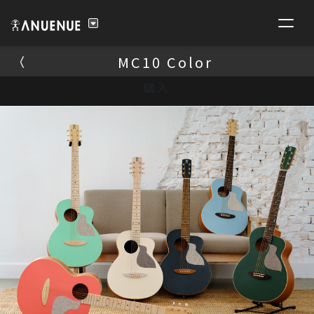
MC10 Color
MC10 Color
購入