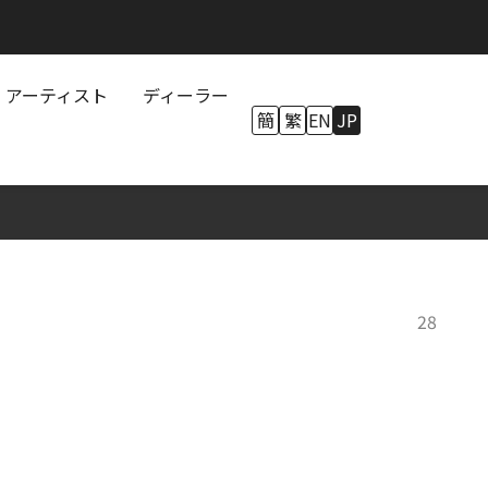
アーティスト
ディーラー
簡
繁
EN
JP
購入
28