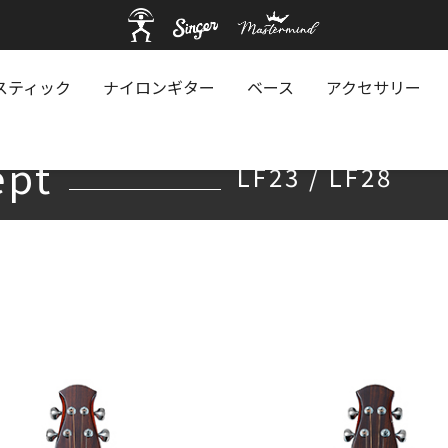
スティック
ナイロンギター
ベース
アクセサリー
ept
ept
LF23 / LF28