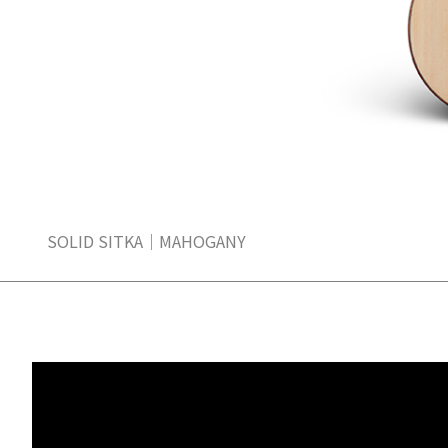
SOLID SITKA｜MAHOGANY