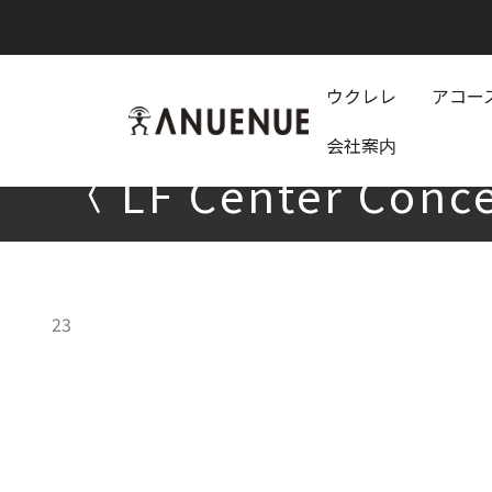
ウクレレ
アコー
anuenue
会社案内
LF Center Conc
LF Center Conc
23