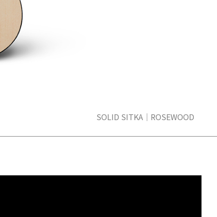
SOLID SITKA｜ROSEWOOD