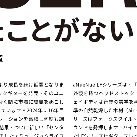
章
レ業界より成長を続け話題となりま
aNueNue LFシリーズ
ティックギターを発売、そのユニ
外観を持つヘッドストック
瞬く間に市場に旋風を起こし
ェイボディは音楽の美学を再
います。2024年に16年目
準の自然乾燥した木材（air-
ピレーションを蓄積し何度も調
リーズはフォークスタイル
結果、ついに新しい「センタ
ウンドを発揮します。ハイ
ました。ミュージックライフ
たLFシリーズはギタープレ