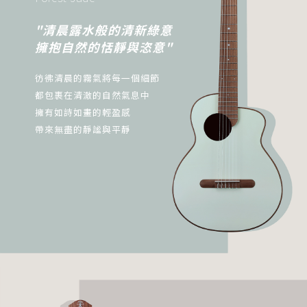
"清晨露水般的清新綠意
擁抱自然的恬靜與恣意"
彷彿清晨的霧氣將每一個細節
都包裹在清澈的自然氣息中
擁有如詩如畫的輕盈感
帶來無盡的靜謐與平靜