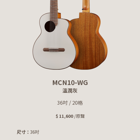
MCN10-WG
溫潤灰
36吋 / 20格
$ 11,600
/原聲
尺寸：
36吋