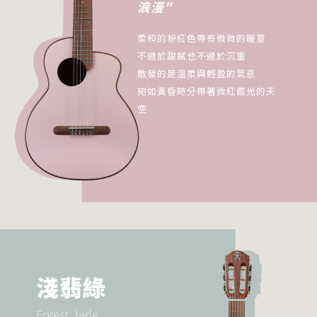
浪漫"
柔和的粉紅色帶有微微的暖意
不過於甜膩也不過於沉重
散發的是溫柔與輕盈的氣息
宛如黃昏時分帶著微紅霞光的天
空
淺翡綠
Forest Jade