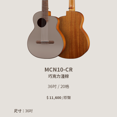
MCN10-CR
巧克力淺棕
36吋 / 20格
$ 11,600
/原聲
尺寸：
36吋