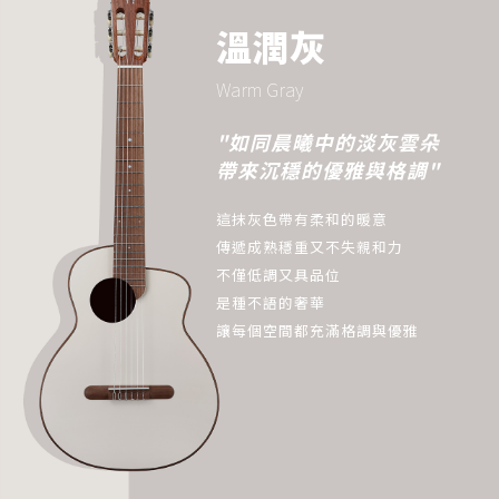
溫潤灰
Warm Gray
"如同晨曦中的淡灰雲朵
帶來沉穩的優雅與格調"
這抹灰色帶有柔和的暖意
傳遞成熟穩重又不失親和力
不僅低調又具品位
是種不語的奢華
讓每個空間都充滿格調與優雅