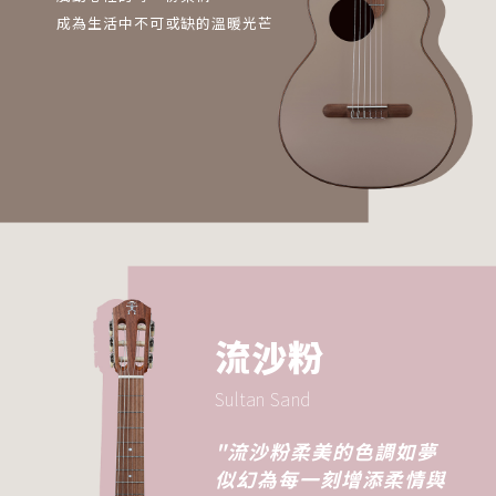
成為生活中不可或缺的溫暖光芒
流沙粉
Sultan Sand
"流沙粉柔美的色調如夢
似幻為每一刻增添柔情與