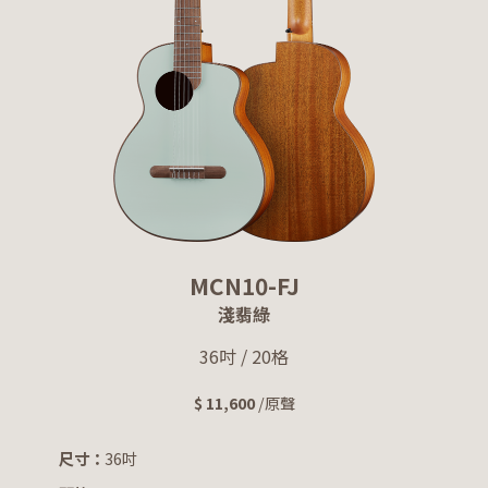
MCN10-FJ
淺翡綠
36吋 / 20格
$ 11,600
/原聲
尺寸：
36吋