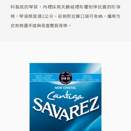
料製成的琴袋，內裡採用天鵝絨裡布覆耐摔抗震的珍珠
棉，琴袋厚度達2公分。前側附拉鍊口袋可收納，攜帶方
式有側邊手提與背面雙肩背帶。