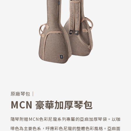
原廠琴包｜
MCN 豪華加厚琴包
隨琴附贈MCN色彩尼龍系列專屬的亞麻加厚琴袋。以咖
啡色為主要色系，呼應彩色尼龍的整體色彩風格。亞麻面