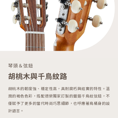
琴頭＆弦鈕
胡桃木與千鳥紋路
胡桃木的韌度強、穩定性高，具耐腐朽與結實的特性。溫
潤的褐色色彩，搭配德榮獨家訂製的鍍鉻千鳥紋弦鈕，不
僅賦予了更多的當代時尚巧思細節，也呼應著鳥桶身的設
計語言。