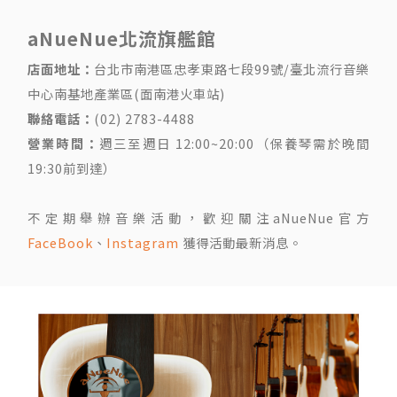
aNueNue北流旗艦館
店面地址：
台北市南港區忠孝東路七段99號/臺北流行音樂
中心南基地產業區(面南港火車站)
聯絡電話：
(02) 2783-4488
營業時間：
週三至週日 12:00~20:00（保養琴需於晚間
19:30前到達）
不定期舉辦音樂活動，歡迎關注aNueNue官方
FaceBook
、
Instagram
獲得活動最新消息。