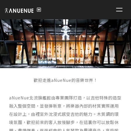
歡迎走進aNueNue的音樂世界！
aNueNue北流旗艦館由專業團隊打造，以吉他特殊的造型
融入整個空間，並發揮新意，將樂器內部的材質實際運用
在設計上，由裡至外沈浸式感受吉他的魅力。木質調的環
境氛圍，歡迎前來的客人放慢腳步，在這裏你可以放鬆休
憩、盡情彈奏，逛逛經典的人氣琴款及周邊商品，享受愉