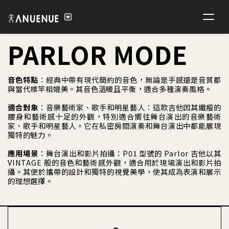
PARLOR MODE
音色特點
：經典中帶有現代簡約的音色，無論是手感還是音質都
與當代標竿相媲美。其音色溫暖且平衡，適合多種演奏風格。
適合對象
：音樂藝術家、歌手和明星藝人：這款吉他因其纖瘦的
腰身和藝術感十足的外觀，特別適合嚮往舞台演出的音樂藝術
家、歌手和明星藝人。它在私密房間演奏和舞台演出中都能展現
獨特的魅力。
應用場景
：舞台演出和影片拍攝：P01 型號的 Parlor 吉他以其
VINTAGE 般的音色和藝術感外觀，適合用於現場演出和影片拍
攝。其便於攜帶的設計和獨特的視覺美學，使其成為表演和展示
的理想選擇。