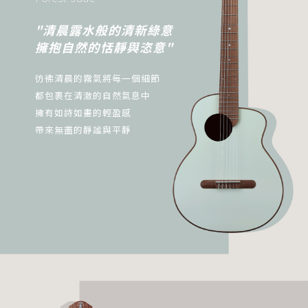
"清晨露水般的清新綠意
擁抱自然的恬靜與恣意"
彷彿清晨的霧氣將每一個細節
都包裹在清澈的自然氣息中
擁有如詩如畫的輕盈感
帶來無盡的靜謐與平靜