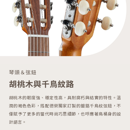
琴頭＆弦鈕
胡桃木與千鳥紋路
胡桃木的韌度強、穩定性高，具耐腐朽與結實的特性。溫
潤的褐色色彩，搭配德榮獨家訂製的鍍鉻千鳥紋弦鈕，不
僅賦予了更多的當代時尚巧思細節，也呼應著鳥桶身的設
計語言。