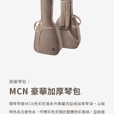
原廠琴包｜
MCN 豪華加厚琴包
隨琴附贈MCN色彩尼龍系列專屬的亞麻加厚琴袋。以咖
啡色為主要色系，呼應彩色尼龍的整體色彩風格。亞麻面