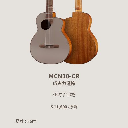
MCN10-CR
巧克力淺棕
36吋 / 20格
$ 11,600
/原聲
尺寸：
36吋