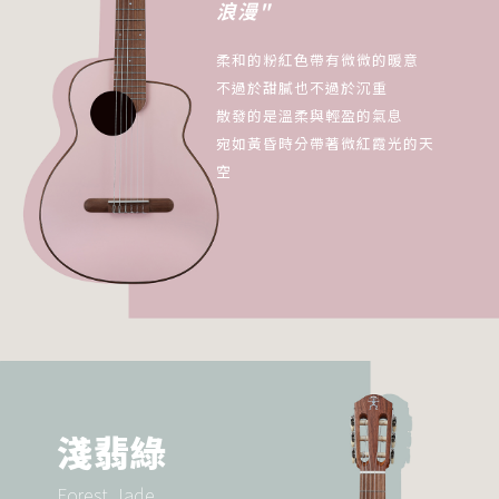
浪漫"
柔和的粉紅色帶有微微的暖意
不過於甜膩也不過於沉重
散發的是溫柔與輕盈的氣息
宛如黃昏時分帶著微紅霞光的天
空
淺翡綠
Forest Jade