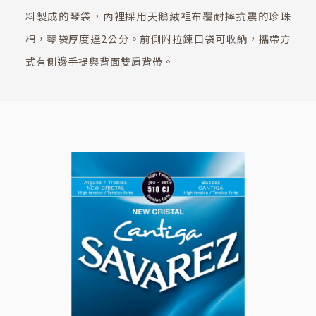
料製成的琴袋，內裡採用天鵝絨裡布覆耐摔抗震的珍珠
棉，琴袋厚度達2公分。前側附拉鍊口袋可收納，攜帶方
式有側邊手提與背面雙肩背帶。