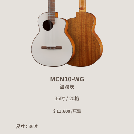
MCN10-WG
溫潤灰
36吋 / 20格
$ 11,600
/原聲
尺寸：
36吋