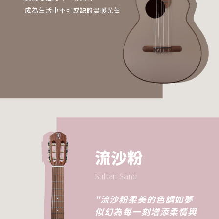
成為生活中不可或缺的溫暖光芒
流沙粉
Sultan Sand
"流沙粉柔美的色調如夢
似幻為每一刻增添柔情與