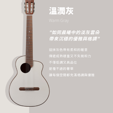
溫潤灰
Warm Gray
"如同晨曦中的淡灰雲朵
帶來沉穩的優雅與格調"
這抹灰色帶有柔和的暖意
傳遞成熟穩重又不失親和力
不僅低調又具品位
是種不語的奢華
讓每個空間都充滿格調與優雅