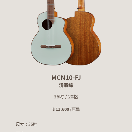
MCN10-FJ
淺翡綠
36吋 / 20格
$ 11,600
/原聲
尺寸：
36吋